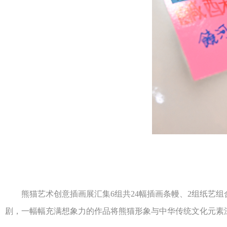
熊猫艺术创意插画展汇集6组共24幅插画条幔、2组纸艺组
剧，一幅幅充满想象力的作品将熊猫形象与中华传统文化元素