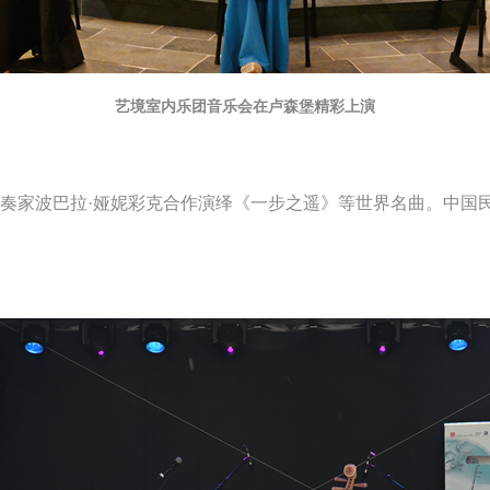
艺境室内乐团音乐会在卢森堡精彩上演
家波巴拉·娅妮彩克合作演绎《一步之遥》等世界名曲。中国民