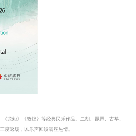
》《龙船》《敦煌》等经典民乐作品。二胡、琵琶、古筝、
三度返场，以乐声回馈满座热情。