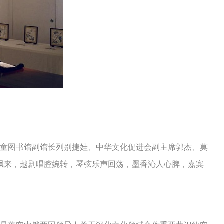
童图书馆副馆长列别捷娃、中华文化促进会副主席郭杰、莫
飘来，越剧唱腔婉转，琴弦乐声回荡，墨香沁人心脾，嘉宾