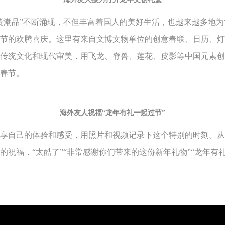
货潮品”不断涌现，不但丰富着国人的美好生活，也越来越多地
节的欢腾喜庆。这里有来自文博文物单位的创意春联、日历、灯
传统文化和现代审美，用飞龙、脊兽、莲花、皮影等中国元素创
春节。
海外友人祝福“龙年有礼一起过节”
享自己的体验和感受，用照片和视频记录下这个特别的时刻。从
祝福，“太酷了”“非常感谢你们带来的这份新年礼物”“龙年有