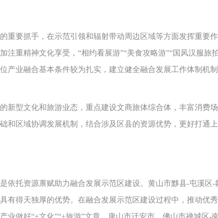
重要抓手，在示范引领和辐射带动周边区域等方面发挥重要作
注重精神文化享受，“相约看展游”“美食攻略游”“国风汉服旅拍
单位产业融合基本条件较为扎实，建立健全融合发展工作体制机
新型文化和旅游业态，重点建设文商旅体综合体，丰富消费场
础和区域协调发展机制，结合涉及区县的资源优势，更好打通上
依托资源禀赋助力融合发展示范区建设。黄山市黟县-屯溪区-
具有得天独厚的优势。在融合发展示范区建设过程中，推动优秀
业做好“+文化”“+旅游”文章。唐山市迁安市、佛山市禅城区-