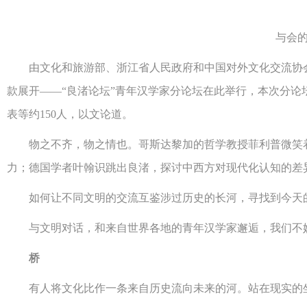
与会的
由文化和旅游部、浙江省人民政府和中国对外文化交流协会主
款展开——“良渚论坛”青年汉学家分论坛在此举行，本次分论
表等约150人，以文论道。
物之不齐，物之情也。哥斯达黎加的哲学教授菲利普微笑着说
力；德国学者叶翰识跳出良渚，探讨中西方对现代化认知的差
如何让不同文明的交流互鉴涉过历史的长河，寻找到今天的
与文明对话，和来自世界各地的青年汉学家邂逅，我们不妨
桥
有人将文化比作一条来自历史流向未来的河。站在现实的坐标点