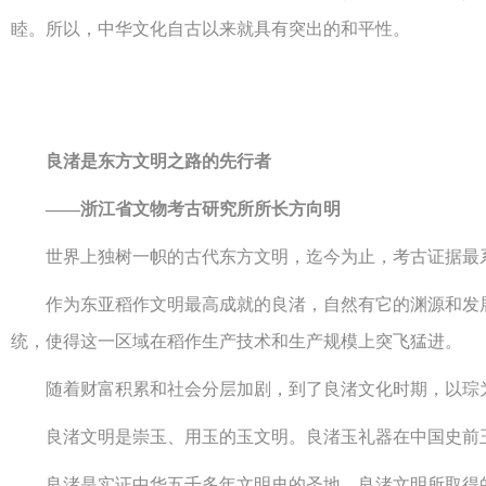
睦。所以，中华文化自古以来就具有突出的和平性。
良渚是东方文明之路的先行者
——浙江省文物考古研究所所长方向明
世界上独树一帜的古代东方文明，迄今为止，考古证据最系
作为东亚稻作文明最高成就的良渚，自然有它的渊源和发展
统，使得这一区域在稻作生产技术和生产规模上突飞猛进。
随着财富积累和社会分层加剧，到了良渚文化时期，以琮为代
良渚文明是崇玉、用玉的玉文明。良渚玉礼器在中国史前玉
良渚是实证中华五千多年文明史的圣地，良渚文明所取得的各