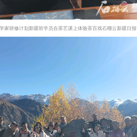
年汉学家研修计划新疆班学员在茶艺课上体验茶百戏石榴云新疆日报