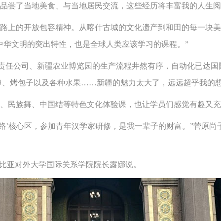
品尝了当地美食、与当地居民交流，这些经历将丰富我的人生阅
上的开放包容精神。从喀什古城的文化遗产到和田的每一块美
中华文明的突出特性，也是全球人类应该学习的课程。”
任公司、新疆农业博览园的生产流程井然有序，自动化已达国际
串、烤包子以及各种水果……新疆的魅力太大了，远远超乎我的
民族舞、中国结等特色文化体验课，也让学员们感觉有趣又充
’核心区，参加青年汉学家研修，是我一辈子的财富。”菅原尚
比亚对外大学国际关系学院院长露娜说。