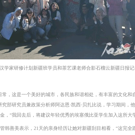
青年汉学家研修计划新疆班学员和茶艺课老师合影石榴云新疆日报记
常，这是一个美好的城市，各民族和谐相处，有丰富的文化和自
研究部研究员兼政策分析师阿达恩·凯西·贝扎比说，学习期间，
金，“我回去后，将建议年轻优秀的埃塞俄比亚学生加入这所大学
韩善美表示，21天的亲身经历让她对新疆刮目相看，“这完全