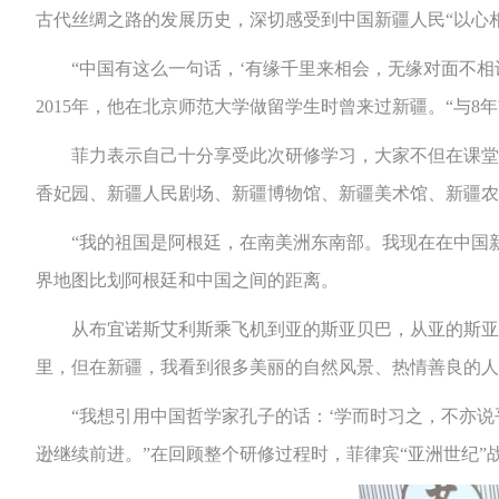
古代丝绸之路的发展历史，深切感受到中国新疆人民“以心
“中国有这么一句话，‘有缘千里来相会，无缘对面不相识
2015年，他在北京师范大学做留学生时曾来过新疆。“与
菲力表示自己十分享受此次研修学习，大家不但在课堂上
香妃园、新疆人民剧场、新疆博物馆、新疆美术馆、新疆农
“我的祖国是阿根廷，在南美洲东南部。我现在在中国新
界地图比划阿根廷和中国之间的距离。
从布宜诺斯艾利斯乘飞机到亚的斯亚贝巴，从亚的斯亚贝
里，但在新疆，我看到很多美丽的自然风景、热情善良的人
“我想引用中国哲学家孔子的话：‘学而时习之，不亦说乎
逊继续前进。”在回顾整个研修过程时，菲律宾“亚洲世纪”