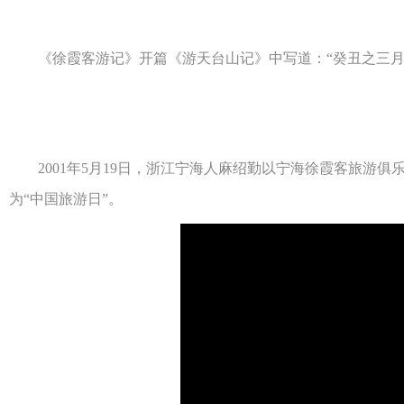
《徐霞客游记》开篇《游天台山记》中写道：“癸丑之三月晦（
2001年5月19日，浙江宁海人麻绍勤以宁海徐霞客旅游俱
为“中国旅游日”。